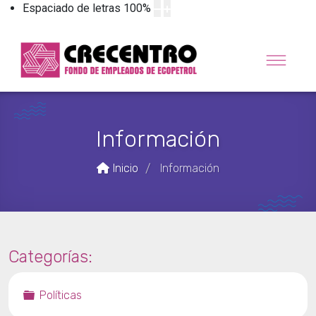
Espaciado de letras
100
%
Información
Inicio
Información
/
Categorías:
Carpeta
Políticas