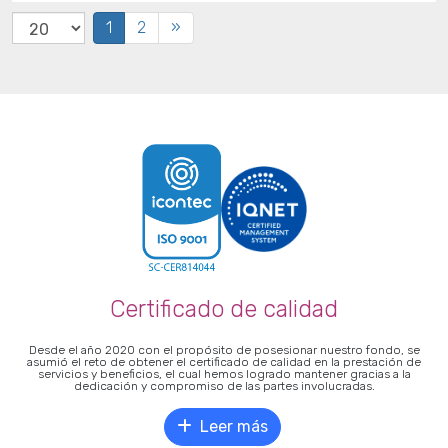
Select
1
2
»
the
number
of
documents
per
page
Certificado de calidad
Desde el año 2020 con el propósito de posesionar nuestro fondo, se
asumió el reto de obtener el certificado de calidad en la prestación de
servicios y beneficios, el cual hemos logrado mantener gracias a la
dedicación y compromiso de las partes involucradas.
Leer más