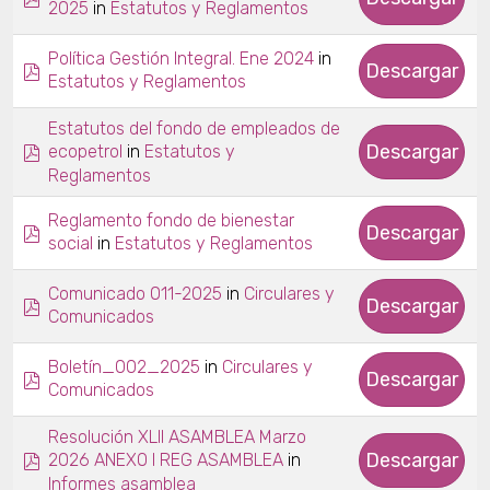
in
2025
Estatutos y Reglamentos
in
Política Gestión Integral. Ene 2024
pdf
Descargar
Estatutos y Reglamentos
Estatutos del fondo de empleados de
pdf
Descargar
in
ecopetrol
Estatutos y
Reglamentos
Reglamento fondo de bienestar
pdf
Descargar
in
social
Estatutos y Reglamentos
in
Comunicado 011-2025
Circulares y
pdf
Descargar
Comunicados
in
Boletín_002_2025
Circulares y
pdf
Descargar
Comunicados
Resolución XLII ASAMBLEA Marzo
pdf
Descargar
in
2026 ANEXO I REG ASAMBLEA
Informes asamblea