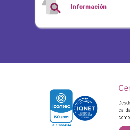
Información
Cer
Desde
calid
compr