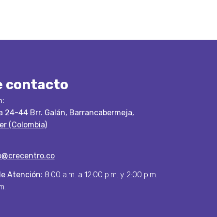
e contacto
n:
 a 24-44 Brr. Galán, Barrancabermeja,
r (Colombia)
o@crecentro.co
de Atención:
8:00 a.m. a 12:00 p.m. y 2:00 p.m.
m.