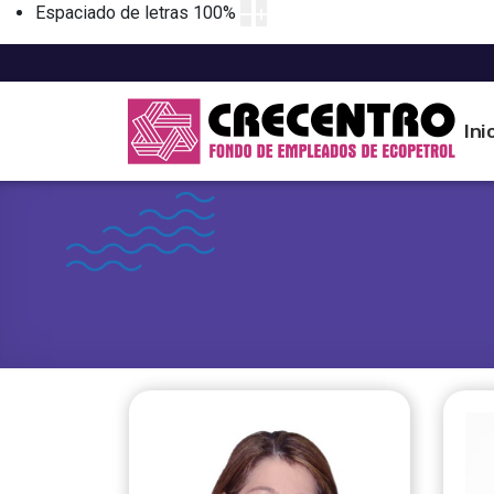
Espaciado de letras
100
%
Ini