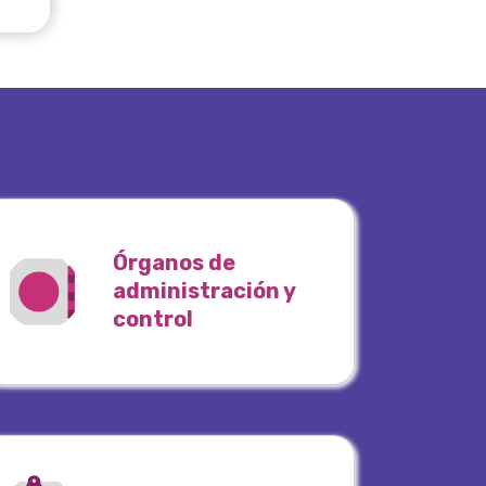
Órganos de
administración y
control