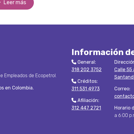
Leer más
Información d
General:
Direcció
318 202 3752
Calle 55
de Empleados de Ecopetrol.
Santande
Créditos:
s en Colombia.
311 531 4973
Correo:
contact
Afiliación:
312 447 2721
Horario 
a 6:00 p.