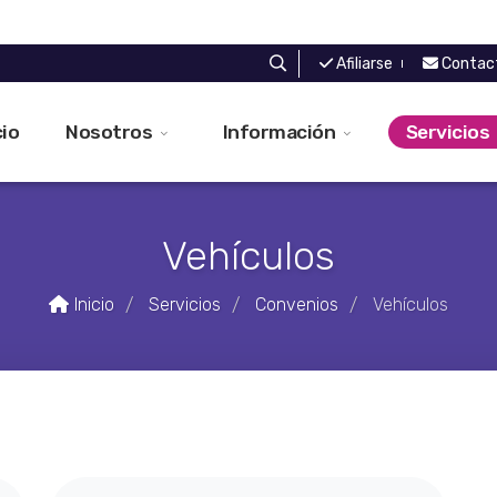
Afiliarse
Contac
cio
Nosotros
Información
Servicios
Vehículos
Inicio
Servicios
Convenios
Vehículos
/
/
/