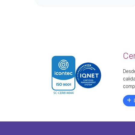
Cer
Desde
calid
compr