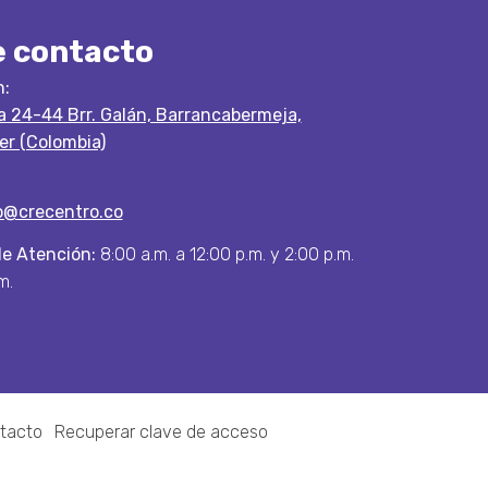
e contacto
n:
 a 24-44 Brr. Galán, Barrancabermeja,
r (Colombia)
o@crecentro.co
de Atención:
8:00 a.m. a 12:00 p.m. y 2:00 p.m.
m.
tacto
Recuperar clave de acceso