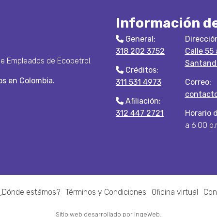
Información d
General:
Direcció
318 202 3752
Calle 55
de Empleados de Ecopetrol.
Santande
Créditos:
s en Colombia.
311 531 4973
Correo:
contact
Afiliación:
312 447 2721
Horario 
a 6:00 p.
¿Dónde estámos?
Términos y Condiciones
Oficina virtual
Con
Sitio web desarrollado por IngeWeb
.