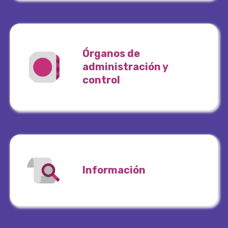
Órganos de
administración y
control
Información